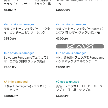
美品 フェラガモ 二つ折り財布 ヴ
Salvatore Ferragamo サイドゴアブ
ァラリボン レザー ブラック 黒
ーツ
4149
50000
JPY
JPY
No obvious damages
No obvious damages
サルヴァトーレフェラガモ ネクタ
サルヴァトーレフェラガモ 24cm パ
イ ガンチーニ ピンク シルク
ンプス 茶 レザー ヴァラリボン 7B
3580
4300
JPY
JPY
No obvious damages
No obvious damages
Salvatore Ferragamoフェラガモレ
✨H．様専用✨フェラガモ Ferragamo
ザー二つ折り財布 ブラック美品
ハンドバッグ ダブルガンチーニ
7980
12000
JPY
JPY
A little damaged
Close to unused
《格安》Ferragamo(フェラガモ) ト
美品 フェラガモ ローヒール パ
ートバッグ
ンプス 靴 黒 シンプル
13800
5500
JPY
JPY