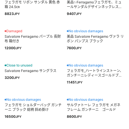
フェラガモ リボン サンダル 黄色 赤
美品✨Ferragamoフェラガモ、ミュ
箱 24.5㎝
ールサンダルデザインネックレス
_191
8823
9407
JPY
JPY
Damaged
No obvious damages
Salvatore Ferragamo パープル 長財
美品 Salvatore Ferragamo ヴァラ リ
布 箱付き
ボン パンプス ブラック
12000
7600
JPY
JPY
Close to unused
No obvious damages
Salvatore Ferragamo サングラス
フェラガモ_ハートラインストーン、
ガンチーニレディースゴールドブレ
3200
JPY
スレット202
11451
JPY
No obvious damages
No obvious damages
フェラガモ ショルダーバッグ ガンチ
サルヴァトーレ フェラガモ メガネ
ーニ ブラック 総柄 斜め掛け
フレーム ガンチーニ ゴールド
16500
8600
JPY
JPY