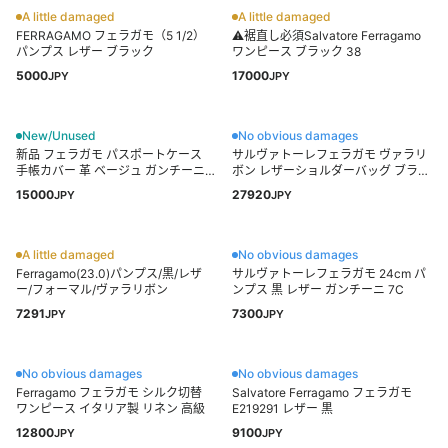
A little damaged
A little damaged
⁠FERRAGAMO フェラガモ（5 1/2）
⚠️裾直し必須Salvatore Ferragamo
パンプス ⁠レザー ブラック
ワンピース ブラック 38
5000
17000
JPY
JPY
New/Unused
No obvious damages
新品 フェラガモ パスポートケース
サルヴァトーレフェラガモ ヴァラリ
手帳カバー 革 ベージュ ガンチーニ
ボン レザーショルダーバッグ ブラッ
箱付き
ク
15000
27920
JPY
JPY
A little damaged
No obvious damages
Ferragamo(23.0)パンプス/黒/レザ
サルヴァトーレフェラガモ 24cm パ
ー/フォーマル/ヴァラリボン
ンプス 黒 レザー ガンチーニ 7C
7291
7300
JPY
JPY
No obvious damages
No obvious damages
Ferragamo フェラガモ シルク切替
Salvatore Ferragamo フェラガモ
ワンピース イタリア製 リネン 高級
E219291 レザー 黒
12800
9100
JPY
JPY