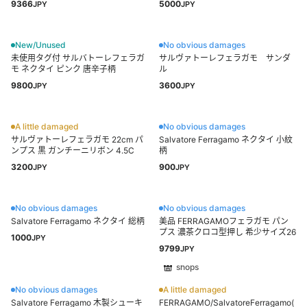
9366
5000
JPY
JPY
New/Unused
No obvious damages
未使用タグ付 サルバトーレフェラガ
サルヴァトーレフェラガモ サンダ
モ ネクタイ ピンク 唐辛子柄
ル
9800
3600
JPY
JPY
A little damaged
No obvious damages
サルヴァトーレフェラガモ 22cm パ
Salvatore Ferragamo ネクタイ 小紋
ンプス 黒 ガンチーニリボン 4.5C
柄
3200
900
JPY
JPY
No obvious damages
No obvious damages
Salvatore Ferragamo ネクタイ 総柄
美品 FERRAGAMOフェラガモ パン
プス 濃茶クロコ型押し 希少サイズ26
1000
JPY
9799
JPY
shops
No obvious damages
A little damaged
Salvatore Ferragamo 木製シューキ
FERRAGAMO/SalvatoreFerragamo(