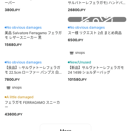
ーパー
サルバトーレフェラガモ) ハンドバッ
グ バティック EE-21 E428 黒 ダブル
3800
26800
JPY
JPY
ガンチーニ レザー
No obvious damages
No obvious damages
美品 Salvatore Ferragamo フェラガ
スー様 リクエスト 2点 まとめ商品
モ レザースニーカー 黒
6500
JPY
15680
JPY
shops
No obvious damages
New/Unused
【良品】✨サルヴァトーレフェラガ
【新品】サルヴァトーレフェラガモ
モ 22.5cm ローファー パンプス 白
24 1499 ショルダーバッグ
5D
7800
101580
JPY
JPY
shops
A little damaged
フェラガモ FERRAGAMO スニーカ
ー
43600
JPY
More