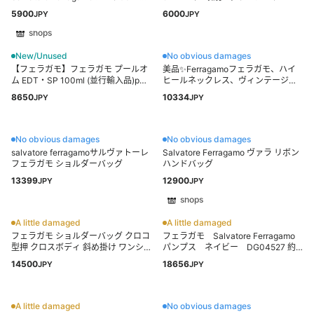
ー ヴァラ リボン チャンキーヒール 5
5900
6000
JPY
JPY
22.5cm 黒 ブラック ■GY18 /MQ
shops
New/Unused
No obvious damages
【フェラガモ】フェラガモ プールオ
美品✨Ferragamoフェラガモ、ハイ
ム EDT・SP 100ml (並行輸入品)pms
ヒールネックレス、ヴィンテージ
c7a59927
_154
8650
10334
JPY
JPY
No obvious damages
No obvious damages
salvatore ferragamoサルヴァトーレ
Salvatore Ferragamo ヴァラ リボン
フェラガモ ショルダーバッグ
ハンドバッグ
13399
12900
JPY
JPY
shops
A little damaged
A little damaged
フェラガモ ショルダーバッグ クロコ
フェラガモ Salvatore Ferragamo
型押 クロスボディ 斜め掛け ワンシ
パンプス ネイビー DG04527 約
ョルダー
23cm
14500
18656
JPY
JPY
A little damaged
No obvious damages