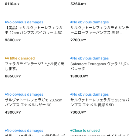
6110
5260
JPY
JPY
No obvious damages
No obvious damages
【美品】✨サルヴァトーレフェラガ
サルヴァトーレフェラガモ 6 ガンチ
モ 22cm パンプス バイカラー 4.5C
ーニローファーパンプス 黒 箱
付/LD63
9800
2700
JPY
JPY
A little damaged
No obvious damages
フェラガモビンテージ？^_^お安く出
Salvatore Ferragamo ヴァラ リボン
します。
バレッタ
6850
13000
JPY
JPY
No obvious damages
No obvious damages
サルヴァトーレフェラガモ 23.5cm
サルヴァトーレフェラガモ 23cm パ
パンプス エナメルレザー 6C
ンプス エナメル 黄緑 5.5D
4300
7300
JPY
JPY
No obvious damages
Close to unused