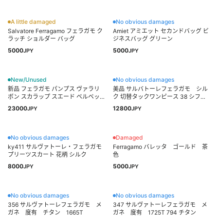
A little damaged
No obvious damages
Salvatore Ferragamo フェラガモ ク
Amiet アミエット セカンドバッグ ビ
ラッチ ショルダー バッグ
ジネスバッグ グリーン
5000
5000
JPY
JPY
New/Unused
No obvious damages
新品 フェラガモ パンプス ヴァラリ
美品 サルバトーレフェラガモ シル
ボン スカラップ スエード ベルベッ
ク 切替タックワンピース 38 シフォ
ト4.5
ン
23000
12800
JPY
JPY
No obvious damages
Damaged
ky411 サルヴァトーレ・フェラガモ
Ferragamo バレッタ ゴールド 茶
プリーツスカート 花柄 シルク
色
8000
5000
JPY
JPY
No obvious damages
No obvious damages
356 サルヴァトーレフェラガモ メ
347 サルヴァトーレフェラガモ メ
ガネ 度有 チタン 1665T
ガネ 度有 1725T 794 チタン