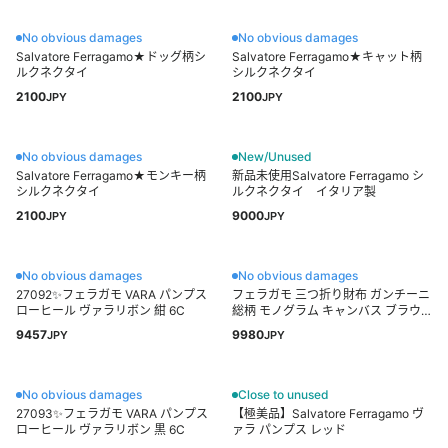
No obvious damages
No obvious damages
Salvatore Ferragamo★ドッグ柄シ
Salvatore Ferragamo★キャット柄
ルクネクタイ
シルクネクタイ
2100
2100
JPY
JPY
No obvious damages
New/Unused
Salvatore Ferragamo★モンキー柄
新品未使用Salvatore Ferragamo シ
シルクネクタイ
ルクネクタイ イタリア製
2100
9000
JPY
JPY
No obvious damages
No obvious damages
27092✨フェラガモ VARA パンプス
フェラガモ 三つ折り財布 ガンチーニ
ローヒール ヴァラリボン 紺 6C
総柄 モノグラム キャンバス ブラウ
ン
9457
9980
JPY
JPY
No obvious damages
Close to unused
27093✨フェラガモ VARA パンプス
【極美品】Salvatore Ferragamo ヴ
ローヒール ヴァラリボン 黒 6C
ァラ パンプス レッド