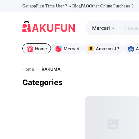
Get app
First Time User ?
Blog
FAQ
Other Online Purchases ?
Mercari
Home
Mercari
Amazon JP
A
Home
RAKUMA
Categories