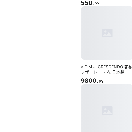
550
JPY
A.D.M.J. CRESCENDO 花
レザートート 赤 日本製
9800
JPY