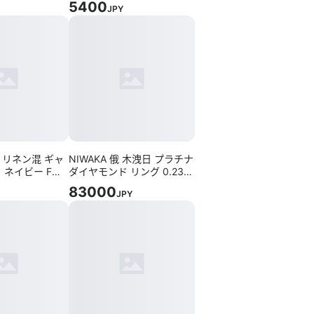
5400
JPY
ズ
NA リネン混 ギャ
NIWAKA 俄 木洩日 プラチナ
 ネイビー Fサ
ダイヤモンド リング 0.23ct
9号
83000
JPY