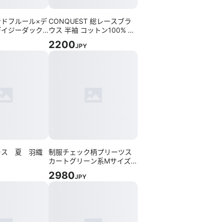
ドフルール×デ
CONQUEST 総レースブラ
デイジーダック
ウス 半袖 コットン100% 38
リボンフリルバ
ホワイト
2200
JPY
ース 夏 羽織
制服チェック柄プリーツス
カートグリーン系Mサイズ
リボン&ネクタイ付き
2980
JPY