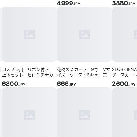
4999
3880
JPY
JPY
古着
柄
コスプレ用 リボン付き
花柄のスカート 9号 Mサ
SLOBE IE
上下セット ヒロミチナカ
イズ ウエスト64cm 美
ザースカート
ノ
品 裾上げの必要あり
イズ
6800
666
2600
JPY
JPY
JPY