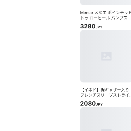
Menue メヌエ ポインテッ
トゥ ローヒール パンプス 
リッター 23.5
3280
JPY
【イネド】裾ギャザー入り
フレンチスリーブストライ
プブラウス（S）ホワイト
2080
JPY