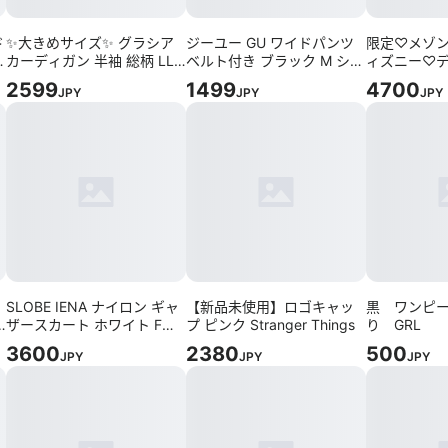
ド
✨大きめサイズ✨ グラシア
ジーユー GU ワイドパンツ
限定♡メゾン
グ
カーディガン 半袖 総柄 LL
ベルト付き ブラック M シン
ィズニー♡
レーヨン混 デイリー
プル きれいめ
♡ビジュー
2599
1499
4700
JPY
JPY
JPY
ッグ
SLOBE IENA ナイロン ギャ
【新品未使用】ロゴキャッ
黒 ワンピ
ザースカート ホワイト Fサ
プ ピンク Stranger Things
り GRL
イズ
3600
2380
500
JPY
JPY
JPY