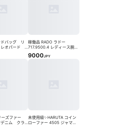
ンドバッグ リ
稼働品 RADO ラドー
 レオパード
717.9500.4 レディース腕時
ラック ラムレ
計 クォーツ
9000
JPY
ーリーズファー
未使用級✨HARUTA コイン
ジデニム クラ
ローファー 4505 ジャマイ
 ヴィンテージ
カ 24cm EEE ゆったりサイ