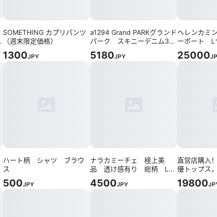
SOMETHING カプリパンツ
a1294 Grand PARKグランド
ヘレンカミ
式
（週末限定価格）
パーク スキニーデニム36
ーポート L
ヴィンテージ
1300
5180
25000
JPY
JPY
J
ハート柄 シャツ ブラウ
ナラカミーチェ 極上美
直営店購入
ス
品 透け感有り 総柄 Lサ
優トップス
イズ ブラウス
500
4500
19800
JPY
JPY
JP