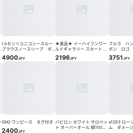
t.bセンソユニコシースルー
★美品★ イーハイフンワー
フルラ ハ
ブラウスノースリーブ ボ
ルドギャラリー スカート プ
ボン ロゴ
7
タン ベスト
リーツ クラシカル 春向け
ハラコ ブ
4900
2196
3751
JPY
JPY
JPY
ザー
ー
SM2 ワンピース タグ付き
バビロン ホワイト サロペッ
a1293 ロ
綿
ト オーバーオール 綿100%
ム ダメー
2400
JPY
大人可愛い 白 F
ッシュ加工