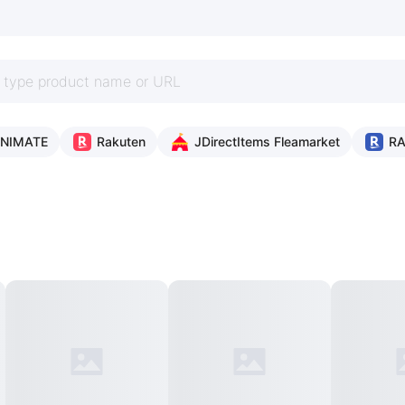
NIMATE
Rakuten
JDirectItems Fleamarket
R