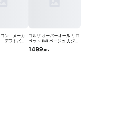
ニヨン メーカ
コルザ オーバーオール サロ
ク デフトバ
ペット (M) ベージュ カジュ
クセサリー リ
アル 綿100%
1499
JPY