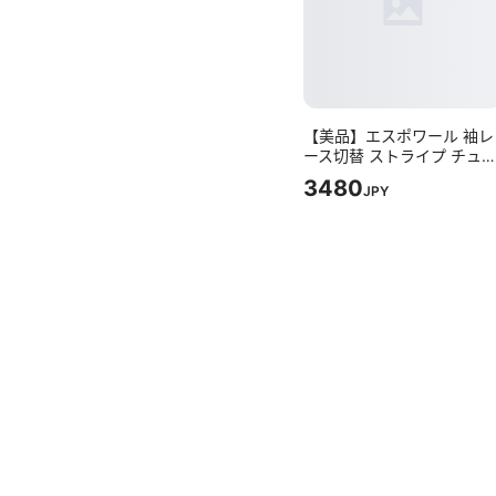
【美品】エスポワール 袖レ
ース切替 ストライプ チュ
ック 七分袖 グレー L
3480
JPY