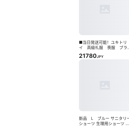
■当日発送可能！ユキトリ
イ 高級礼服 喪服 ブラ
ックフォーマル 大き目の
21780
JPY
号
新品 L ブルー サニタリ
ショーツ 生理用ショーツ 
生理下着 生理用品