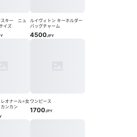
ンスキー ニュ
ルイヴィトン キーホルダー
サイズ
バッグチャーム
4500
PY
JPY
！レオナール⭐女
ワンピース
，カンカン
1700
JPY
Y