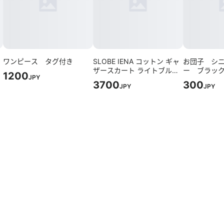
ワンピース タグ付き
SLOBE IENA コットン ギャ
お団子 シ
ニ
ザースカート ライトブルー
ー ブラッ
1200
JPY
Fサイズ
ン ヘアア
3700
300
JPY
JPY
ボン 黒色
More