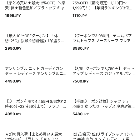
セット】元祖冷感coolify 腹巻以外
【脱・普通のTシャツ】
【まとめ買い★最大12％OFF】＼楽
75%OFF!【期間限定：1,110円～
がページ内最安
天1位★新色追加／ブラトップ キャ
1,999円！】【年間ランキング3位】
ミソール タンクトップ カップ付きイ
UVパーカー UV UPF50+ UVカット
1995
1110
JPY
JPY
ンナー オールインワンブラトップ リ
ラッシュガード レディース 自転車
ブフィットタンク リブフィットキャ
長袖 薄手 日焼け止め スポーツ ジム
ミソール ナイトブラ 脇高 脇肉 スッ
ヨガ マスク 元祖冷感coolify【完全防
キリ 垂れ胸 産後 寄せ 谷間 ラディア
備UVカットパーカー】
【最大10％OFFクーポン】「体
【クーポンで3,980円】デニムペプ
ンヌ
感-2℃」接触冷感(旧型)《楽盛りブ
ラムトップス ノースリーブ フレア A
ラトップ》ワイヤー入り ブラトップ
ライン 体型カバー 着痩せ デニムブ
2990
8980
JPY
JPY
ブラキャミ キャミソール カップ付き
ラウス きれいめ レディース 2026春
冷感 インナー Vネック Uネック【tu-
夏新作【atpss26-2214】【rp】【予
hacci】
約販売：8月20日入荷予定順次発
送】【送料無料】宅込
アンサンブル ニット カーディガン
【8/6！クーポンで3,750円】 セット
セット レディース アンサンブルニッ
アップ レディース カジュアル パン
ト 上品 ニットアンサンブル きれい
ツ パンツセットアップ スウェット
4490
7500
JPY
JPY
め クルーネック 長袖 半袖ニット 長
ポンチ カットソー 上下 セット カジ
袖カーディガン M L 春 ニットカーデ
ュアルセットアップ ゆったり 半袖
ィガン 送料無料 ≪ゆうメール便配送
フレンチスリーブ トップス ウエスト
30・代引不可≫
ゴム おしゃれ クルーネック 春夏 春
【クーポン利用で4,455円 8/6(木)12
【半額クーポン対象】シャツ シアー
夏 cocomomo
時40分~23時59分まで】フラワーモ
羽織り ゆったり トップス 冷房対策
チーフ半袖ニット｜ トップス 半袖
抜け感 体型カバー 透け感 7分袖 大人
4950
5480
JPY
JPY
フラワーモチーフ フリル クルーネッ
カジュアル トレンド 2025春夏
ク シャツ カジュアル フェミニン キ
【lestpss25-1353】【即納&予約：8
レイめ レディース 【宅配便】cpn
月20日入荷予定順次発送】【送料無
(予約8月21日~25日or9月16日~20以
料】メ込2
★幻の再入荷【まとめ買い★最大
[公式/楽天1位]リライブシャツ Tシャ
内順次発送)
12％OFF】ブラトップ キャミソール
ツ 半袖 丸首 メンズ レディース 男女