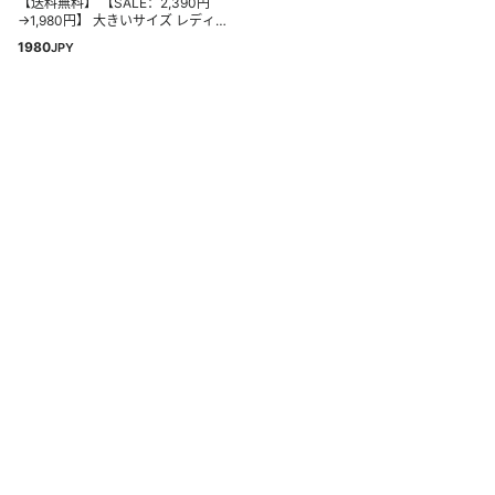
【送料無料】 【SALE：2,390円
入荷/メt10】
→1,980円】 大きいサイズ レディー
ス パーカー | ＜瞬寒！アイスヴェー
1980
JPY
ルシリーズ＞ 日傘・手袋・日焼け止
め要らず ツバ付き パーカー _ トップ
ス UVカット M L LL 3L 4L 5L 6L 7L
More
8L 長袖 夏 夏物 夏服 夏用 ぽっちゃり
接触冷感 [473435]