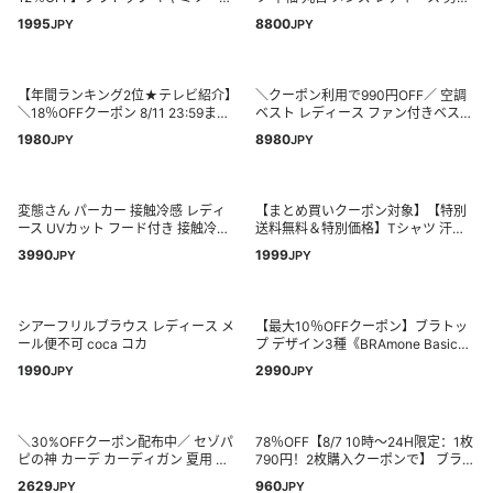
カップ付き 補正下着 補正 オールイ
兼用 大きいサイズ ポリエステル リ
1995
8800
JPY
JPY
ンワンブラトップ ドライキャミソー
カバリーウェア リカバリーウエア ト
ル 吸水速乾ドライ 汗で痒くならない
レーニングウェア リカバリー スポー
痛くない 肩こりしない アンダーゴム
ツ ルームウェア 部屋着 パジャマ 機
敏感肌 2L 3L 肌着 ナイトブラ 兼用
能性Tシャツ プレゼント ギフト 誕生
【年間ランキング2位★テレビ紹介】
＼クーポン利用で990円OFF／ 空調
ラディアンヌ
日 敬老の日
＼18％OFFクーポン 8/11 23:59まで
ベスト レディース ファン付きベスト
／uvカット パーカー 冷感 UV レディ
フルセット 空調作業服 電動ファン空
1980
8980
JPY
JPY
ース uvカットパーカー 接触冷感 長
調 服 ファンセット バッテリー付 空
袖 ラッシュガード メンズ UVパーカ
調ウェア Sサイズ〜 4L ファンセット
ー 遮光 メッシュ 通気口 涼しい トッ
メンズ ストレッチ素材 大きいサイズ
プス 大きいサイズ 日焼け防止服 日
プレゼント 熱中症対策 お散歩 ウォ
変態さん パーカー 接触冷感 レディ
【まとめ買いクーポン対象】【特別
よけ サンバイザー 即納
ーキング
ース UVカット フード付き 接触冷感
送料無料＆特別価格】Tシャツ 汗染
ラッシュガード レディースファッシ
み防止 UVカット 綿100％ / レディー
3990
1999
JPY
JPY
ョン 大人カジュアル モード シンプ
ス トップス カットソー 半袖 クルー
ル ゆったり 体型カバー antiqua 送料
ネック コットン 薄手 ゆったり 体型
無料 ・再入荷 (500)メール便可
カバー 夏 【メール便可11】
◆zootie（ズーティー）：汗しみな
シアーフリルブラウス レディース メ
【最大10％OFFクーポン】ブラトッ
い Tシャツ［ワイドシルエット］
ール便不可 coca コカ
プ デザイン3種《BRAmone Basic
Volume+》ブラトップ ワイヤー入り
1990
2990
JPY
JPY
キャミ タンクトップ 盛れる 綿 カッ
プ付きインナー ブラキャミ 補正 下
着 レディース イチオシ商品【tu-
hacci】
＼30%OFFクーポン配布中／ セゾパ
78％OFF【8/7 10時〜24H限定：1枚
ピの神 カーデ カーディガン 夏用 薄
790円！2枚購入クーポンで】 ブラト
手 レディース 高見え Vネック サマー
ップ キャミソール タンクトップ カ
2629
960
JPY
JPY