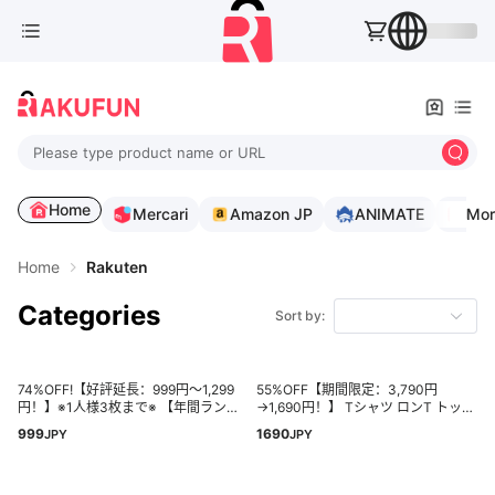
Please type product name or URL
Home
Mercari
Amazon JP
ANIMATE
Rak
Mor
Home
Rakuten
Categories
Sort by:
74%OFF!【好評延長：999円～1,299
55%OFF【期間限定：3,790円
円！】※1人様3枚まで※ 【年間ラン
→1,690円！】 Tシャツ ロンT トップ
キング4位】 ルームウェア さらてろ
ス レディース 着痩せ 華奢見え 半袖
999
1690
JPY
JPY
リブ セットアップ 上下セット 長袖
長袖 クルーネック 無地 カジュアル
ウエストゴム ハイウエスト 腹巻 ワ
シンプル トレンド 二の腕カバー ゆ
ンマイルウェア 【 ルームウェア上下
ったり オーバーサイズ 人気 春 夏 秋