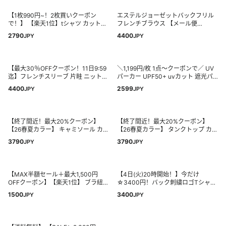
ジョン オフィス ハイネック 上品 バ
ド 体型カバー お出かけ オフィスカ
ルーン袖 フリル YP/ ハイネックバル
ジュアル 40代 50代 60代 ワンピス
【1枚990円~！2枚買いクーポン
エステルジョーゼットバックフリル
ーンスリーブブラウス
ター
で！】 【楽天1位】tシャツ カットソ
フレンチブラウス 【メール便
ー 半袖 長袖 レディース 大きいサイ
可/ma1.5】ブラウス バックフリル バ
2790
4400
JPY
JPY
ズ 涼しい 綿混 夏 春 ゆったり おしゃ
ックシャン スキッパー 大人 とろみ
れ ワンポイント 二の腕隠し 体型カ
フレンチ ドルマン 羽織り 30代 40代
バー 白 無地 黒 トップス 送料無料
50代 レディース
[郵1.5]^t570^
【最大30％OFFクーポン！11日9:59
＼1,199円/枚 1点～クーポンで／ UV
迄】フレンチスリーブ 片畦 ニット
パーカー UPF50+ uvカット 遮光パ
レディース トップス ニット セータ
ーカー 冷感パーカー 接触冷感 つば
4400
2599
JPY
JPY
ー 透け感 シアー 半袖 重ね着 着回し
付きUVカットパーカー ツバ付き UV
リサイクルポリエステル エコ 春 夏
カットパーカー uvカットのパーカー
秋 M L LL サイズ 洗濯可 for/c フォー
レディース メンズ UVパーカーレデ
シー 楽天room
ィース 日差し対策 薄手 長袖 紫外線
【終了間近！最大20%クーポン】
【終了間近！最大20%クーポン】
対策 暑さ対策
【26春夏カラー】 キャミソール カッ
【26春夏カラー】 タンクトップ カッ
プ付き 特許取得 Uバック ブラトップ
プ付き 特許取得 スクエアネック ブ
3790
3790
JPY
JPY
育乳 リブ 盛れる ブラキャミ 締め付
ラトップ 育乳 カップ付き 盛れる 締
けない 大きいサイズ カップ付き ノ
め付けない 大きいサイズ トップス
ンワイヤー キャミブラ 楽 トップス
ノンワイヤー 楽 快適 通気性 バスト
レディース ホールド力 バンビウォー
ケア レディース ホールド力 バンビ
【MAX半額セール＋最大1,500円
【4日(火)20時開始！】今だけ
ター 夏
ウォーター 夏
OFFクーポン】【楽天1位】 ブラ紐隠
☆3400円！バック刺繍ロゴTシャツ
しインナー 10色 S-LL 接触冷感 洗え
(on3644596) レディース カットソー
1500
3400
JPY
JPY
る シルケットコットン100% レディ
Tシャツ ロゴT ロゴTシャツ フレン
ースファッション トップス インナー
チスリーブ チュニック 刺繍 半袖 ゆ
カットソー ノースリーブ 透け防止
ったり ロゴ 体型カバー 夏 reca レカ
肌着 無地 春夏秋 6016 【送料無料/再
メール便発送10 s