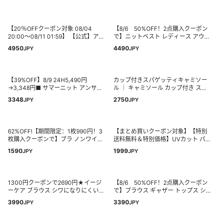
カーディガン 着痩せ 体型カバー き
ップ付きインナー リブフィットタン
れいめ オフィスカジュアル 春夏 長
ク リブフィットキャミソール 下着
袖 無地 羽織り 冷房対策 紫外線対策
ノンワイヤー 伸縮性 部屋着 春 夏 秋
SDP xyf2080
冬 30代 40代 50代
【20％OFFクーポン対象 08/04
【8/6 50%OFF！2点購入クーポン
20:00～08/11 01:59】 【公式】アデ
で】ニットベスト レディース アウタ
ィダス adidas 返品可 ライフスタイ
ー トップス ニット ベスト ノースリ
4950
4490
JPY
JPY
ル スリーストライプスTシャツ オリ
ーブ サイドボタン付き 重ね着 無地
ジナルス レディース ウェア・服 Tシ
オフィスカジュアル 春 秋 冬 20代
ャツ 青 ブルー JY4851
30代 40代 50代 ワンピスター
【39%OFF】8/9 24H5,490円
カップ付きスパゲッティキャミソー
→3,348円■ サマーニット アンサン
ル ｜ キャミソール カップ付き スパ
ブル ニット サマーカーディガン レ
ゲティ レディース トップス キャミ
3348
2750
JPY
JPY
ディース 春 夏 半袖 長袖アンサンブ
キャミソール インナー【宅配便】(一
ルニット 半袖ニット 長袖カーディガ
部予約8月26日~31日以内順次発
ン サマーニットトップス セットアイ
送)best
テム サマーニットカーディガン ≪ゆ
62%OFF!【期間限定：1枚990円！3
【まとめ買いクーポン対象】【特別
うメール便配送30・代引不可≫
枚購入クーポンで】ブラ ノンワイヤ
送料無料＆特別価格】UVカット パー
ー ホックなし 大きいサイズ シース
カー レディース S/M/L/LL/3L トップ
1590
1999
JPY
JPY
ルー シアー 冷感 涼しい ブラトップ
ス 羽織り UVパーカー フーディー 長
メッシュ 蒸れない 楽ちん カップ付
袖 紫外線対策 日焼け防止 薄手 軽い
き シームレス ナイトブラ 夏 夏用 ス
ゆったり 夏 【メール便可22】
ポーツブラ【極薄ノンワイヤーブラ
◆zootie（ズーティー）：さらっと
1300円クーポンで2690円★イージ
【8/6 50%OFF！2点購入クーポン
トップ】
薄手で快適 UVカットパーカー
ーケア ブラウス シワになりにくい
で】ブラウス ギャザー トップス シ
白 長袖 レディース 七五三 結婚式 入
ャーリング シフォン 長袖 シャーリ
3990
3390
JPY
JPY
学式 入園式 入社式 オフィスカジュ
ング 透け感 シアー フリル フレア袖
アル セレモニー フォーマル オケー
ボリュームスリーブ 重ね着 レイヤー